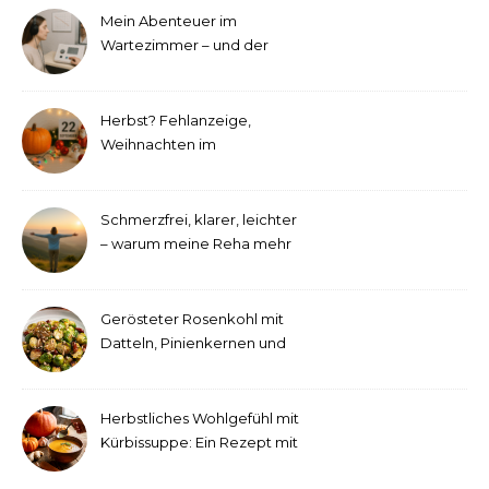
Mein Abenteuer im
Wartezimmer – und der
etwas andere Hörtest
Herbst? Fehlanzeige,
Weihnachten im
September!
Schmerzfrei, klarer, leichter
– warum meine Reha mehr
als medizinische Therapie
war
Gerösteter Rosenkohl mit
Datteln, Pinienkernen und
Tahini-Dressing
Herbstliches Wohlgefühl mit
Kürbissuppe: Ein Rezept mit
Ingwer und Kokosmilch