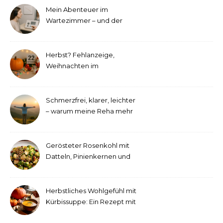
Mein Abenteuer im
Wartezimmer – und der
etwas andere Hörtest
Herbst? Fehlanzeige,
Weihnachten im
September!
Schmerzfrei, klarer, leichter
– warum meine Reha mehr
als medizinische Therapie
war
Gerösteter Rosenkohl mit
Datteln, Pinienkernen und
Tahini-Dressing
Herbstliches Wohlgefühl mit
Kürbissuppe: Ein Rezept mit
Ingwer und Kokosmilch