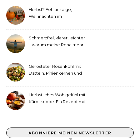
Herbst? Fehlanzeige,
Weihnachten im
September!
Schmerzfrei, klarer, leichter
– warum meine Reha mehr
als medizinische Therapie
war
Gerösteter Rosenkohl mit
Datteln, Pinienkernen und
Tahini-Dressing
Herbstliches Wohlgefühl mit
Kürbissuppe: Ein Rezept mit
Ingwer und Kokosmilch
ABONNIERE MEINEN NEWSLETTER