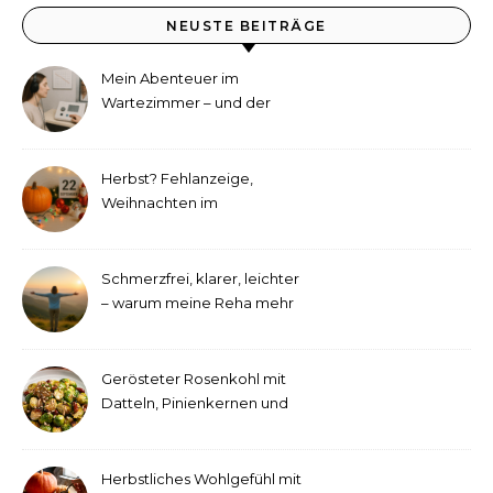
NEUSTE BEITRÄGE
Mein Abenteuer im
Wartezimmer – und der
etwas andere Hörtest
Herbst? Fehlanzeige,
Weihnachten im
September!
Schmerzfrei, klarer, leichter
– warum meine Reha mehr
als medizinische Therapie
war
Gerösteter Rosenkohl mit
Datteln, Pinienkernen und
Tahini-Dressing
Herbstliches Wohlgefühl mit