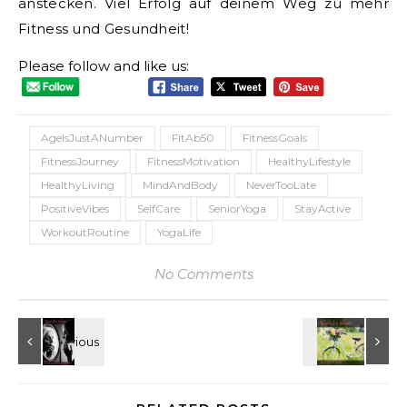
anstecken. Viel Erfolg auf deinem Weg zu mehr
Fitness und Gesundheit!
Please follow and like us:
AgeIsJustANumber
FitAb50
FitnessGoals
FitnessJourney
FitnessMotivation
HealthyLifestyle
HealthyLiving
MindAndBody
NeverTooLate
PositiveVibes
SelfCare
SeniorYoga
StayActive
WorkoutRoutine
YogaLife
No Comments