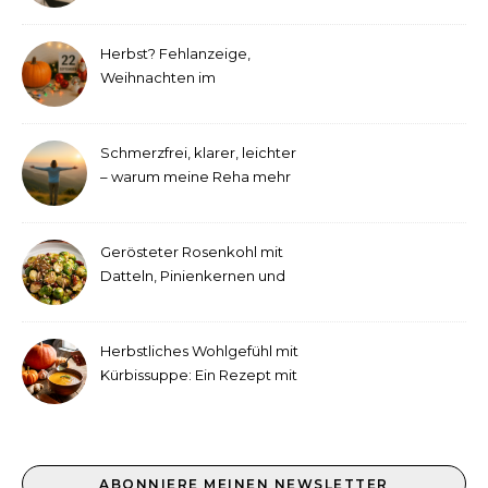
etwas andere Hörtest
Herbst? Fehlanzeige,
Weihnachten im
September!
Schmerzfrei, klarer, leichter
– warum meine Reha mehr
als medizinische Therapie
war
Gerösteter Rosenkohl mit
Datteln, Pinienkernen und
Tahini-Dressing
Herbstliches Wohlgefühl mit
Kürbissuppe: Ein Rezept mit
Ingwer und Kokosmilch
ABONNIERE MEINEN NEWSLETTER