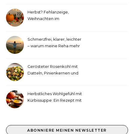
Herbst? Fehlanzeige,
Weihnachten im
September!
Schmerzfrei, klarer, leichter
– warum meine Reha mehr
als medizinische Therapie
war
Gerösteter Rosenkohl mit
Datteln, Pinienkernen und
Tahini-Dressing
Herbstliches Wohlgefühl mit
Kürbissuppe: Ein Rezept mit
Ingwer und Kokosmilch
ABONNIERE MEINEN NEWSLETTER