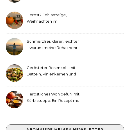
etwas andere Hörtest
Herbst? Fehlanzeige,
Weihnachten im
September!
Schmerzfrei, klarer, leichter
– warum meine Reha mehr
als medizinische Therapie
war
Gerösteter Rosenkohl mit
Datteln, Pinienkernen und
Tahini-Dressing
Herbstliches Wohlgefühl mit
Kürbissuppe: Ein Rezept mit
Ingwer und Kokosmilch
ABONNIERE MEINEN NEWSLETTER