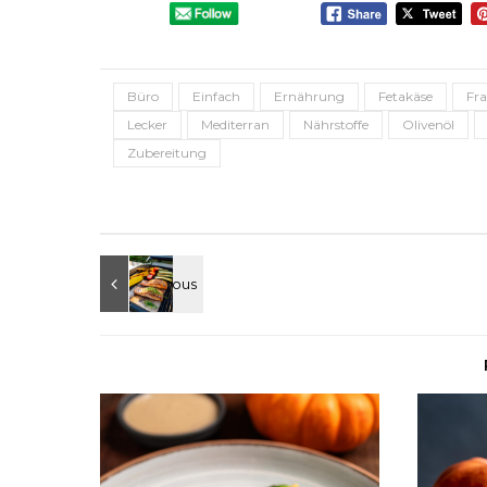
Büro
Einfach
Ernährung
Fetakäse
Fr
Lecker
Mediterran
Nährstoffe
Olivenöl
Zubereitung