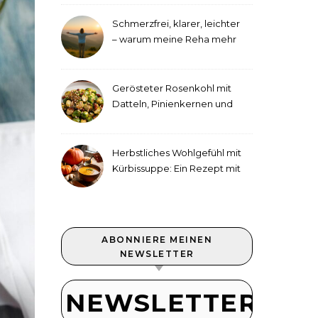
Schmerzfrei, klarer, leichter
– warum meine Reha mehr
als medizinische Therapie
war
Gerösteter Rosenkohl mit
Datteln, Pinienkernen und
Tahini-Dressing
Herbstliches Wohlgefühl mit
Kürbissuppe: Ein Rezept mit
Ingwer und Kokosmilch
ABONNIERE MEINEN
NEWSLETTER
NEWSLETTER