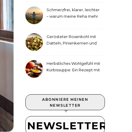
Schmerzfrei, klarer, leichter
– warum meine Reha mehr
als medizinische Therapie
war
Gerösteter Rosenkohl mit
Datteln, Pinienkernen und
Tahini-Dressing
Herbstliches Wohlgefühl mit
Kürbissuppe: Ein Rezept mit
Ingwer und Kokosmilch
ABONNIERE MEINEN
NEWSLETTER
NEWSLETTER