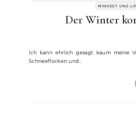
MINDSET UND LI
Der Winter ko
Ich kann ehrlich gesagt kaum meine Vorfreude auf die gemütliche Jahreszeit, die funkelnden
Schneeflocken und…