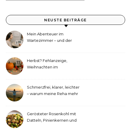
NEUSTE BEITRÄGE
Mein Abenteuer im
Wartezimmer – und der
etwas andere Hörtest
Herbst? Fehlanzeige,
Weihnachten im
September!
Schmerzfrei, klarer, leichter
– warum meine Reha mehr
als medizinische Therapie
war
Gerösteter Rosenkohl mit
Datteln, Pinienkernen und
Tahini-Dressing