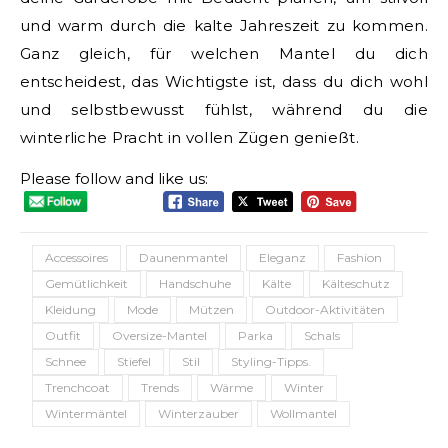
und warm durch die kalte Jahreszeit zu kommen.
Ganz gleich, für welchen Mantel du dich
entscheidest, das Wichtigste ist, dass du dich wohl
und selbstbewusst fühlst, während du die
winterliche Pracht in vollen Zügen genießt.
Please follow and like us:
Accessoires
Daunenmantel
Eleganz
Fashion
Gemütlichkeit
Handschuhe
Kälte
Kälteschutz
Kleidung
Mode
Mützen
Outdoor-Aktivitäten
Outfit
Oversize-Mantel
Parka
Schals
Schnee
Stiefel
Stil
Styling-Tipps.
Trenchcoat
Trends
Wärme
Winter
Wintermäntel
Winterzauber
Wollmantel